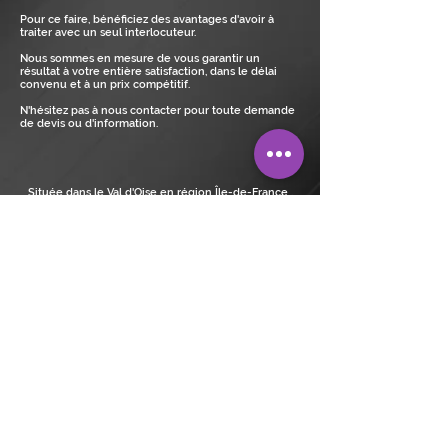
Pour ce faire, bénéficiez des avantages d'avoir à
traiter avec un seul interlocuteur.
Nous sommes en mesure de vous garantir un
résultat à votre entière satisfaction, dans le délai
convenu et à un prix compétitif.
N'hésitez pas à nous contacter pour toute demande
de devis ou d'information.
Située dans le Val d'Oise en région Île-de-France ,
RENOV DESIGN & CONCEPT vous propose ses services
en matière de rénovation immobilière, pose de
carrelage, de dallage ou encore
d’électricité.
Pour de plus amples renseignements, un conseil ou un
devis, contactez-nous par téléphone au
06.22.42.7382
/
06.11.45.08.17
ou par mail
renovdesignconcept@gmail.com
© 2020 RENOV DESIGN & CONCEPT
Mentions légales